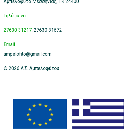
Αμπελόφυτο Μεσσηνίας, ΤΚ 24400
Τηλέφωνο
27630 31217
,
27630 31672
Email
ampelofito@gmail.com
© 2026 Α.Σ. Αμπελοφύτου